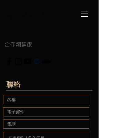
余 涵 雯
合作鋼琴家
聯絡